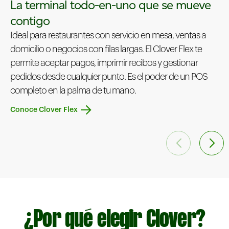
La terminal todo-en-uno que se mueve
contigo
Ideal para restaurantes con servicio en mesa, ventas a
domicilio o negocios con filas largas. El Clover Flex te
permite aceptar pagos, imprimir recibos y gestionar
pedidos desde cualquier punto. Es el poder de un POS
completo en la palma de tu mano.
Conoce Clover Flex
Conoce Clover Mini
¿Por qué elegir Clover?