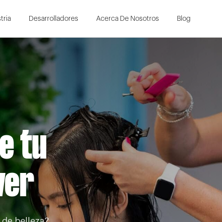
Skip to Main Content
tria
Desarrolladores
Acerca De Nosotros
Blog
e tu
ver
 de belleza?