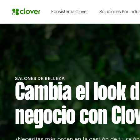
Ecosistema Clover
Soluciones Por Indus
SALONES DE BELLEZA
Cambia el look d
negocio con Clo
¿Necesitas más orden en la gestión de tu salón