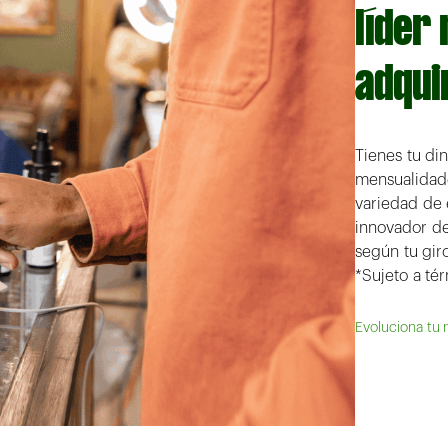
líder
adqui
Tienes tu din
mensualidade
variedad de 
innovador de
según tu gir
*Sujeto a té
Evoluciona tu 