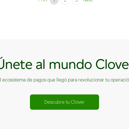
Prev
Next
1
2
3
Únete al mundo Clove
l ecosistema de pagos que llegó para revolucionar tu operaci
Descubre tu Clover