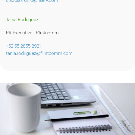
claudia.trujillo@fiserv.com
Tania Rodriguez
PR Executive | F1rstcomm
+52 55 2855 2921
tania.rodriguez@f1rstcomm.com